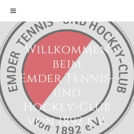
Willkommen
beim
Emder Tennis-
und
Hockey-Club
von 1892 e.V.